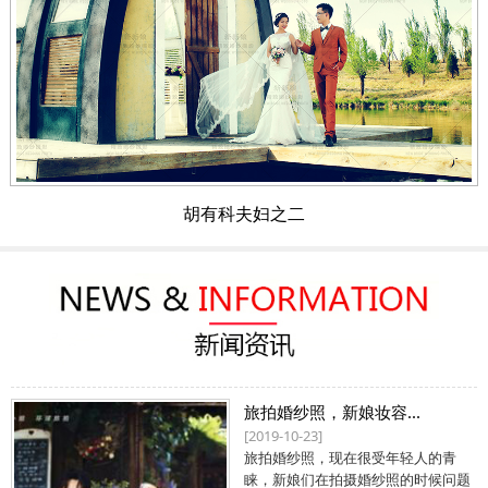
胡有科夫妇之二
旅拍婚纱照，新娘妆容...
[2019-10-23]
旅拍婚纱照，现在很受年轻人的青
睐，新娘们在拍摄婚纱照的时候问题