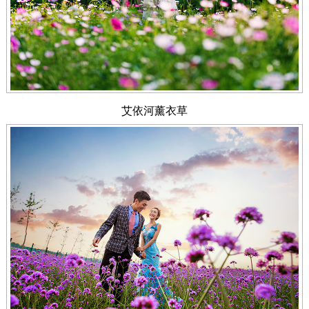
艾依河薰衣草