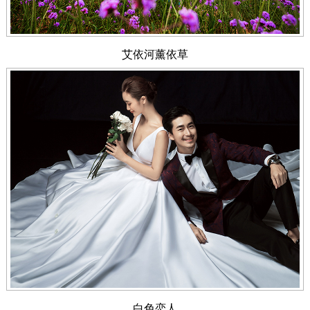
艾依河薰依草
白色恋人