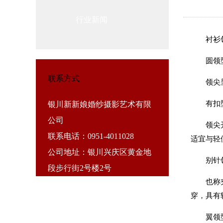
行业新闻
衬衫
圆领型
联系方式
领尖呈圆
有扣型
银川新新娘婚纱摄影艺术有限
公司
领尖开有
联系电话：0951-4011028
适宜与轻
公司地址：银川兴庆区黄金地
别针领
段步行街2号楼2号
也称夹洞
穿，具有
翼领型