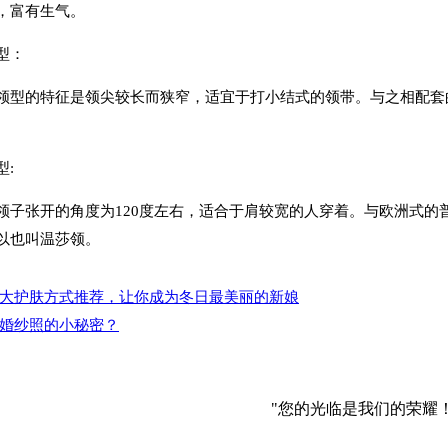
，富有生气。
型：
的特征是领尖较长而狭窄，适宜于打小结式的领带。与之相配套的
。
:
张开的角度为120度左右，适合于肩较宽的人穿着。与欧洲式的
以也叫温莎领。
大护肤方式推荐，让你成为冬日最美丽的新娘
婚纱照的小秘密？
"您的光临是我们的荣耀！