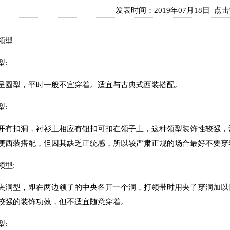
发表时间：
2019年07月18日
点击数
领型
:
型，平时一般不宜穿着。适宜与古典式西装搭配。
:
扣洞，衬衫上相应有钮扣可扣在领子上，这种领型装饰性较强，活
便西装搭配，但因其缺乏正统感，所以较严肃正规的场合最好不要穿
型:
型，即在两边领子的中央各开一个洞，打领带时用夹子穿洞加以固
较强的装饰功效，但不适宜随意穿着。
: