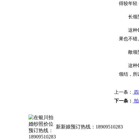
得较年轻
长领
这种领型
果也不错
敞领型
这种领子
领结，所
上一条：
四
下一条：
拍
新新娘预订热线：18909510283