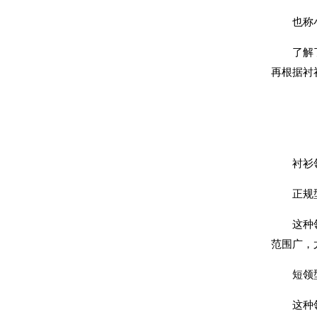
也称小翅
了解了领
再根据衬
衬衫
正规型
这种领型
范围广，
短领型
这种领子