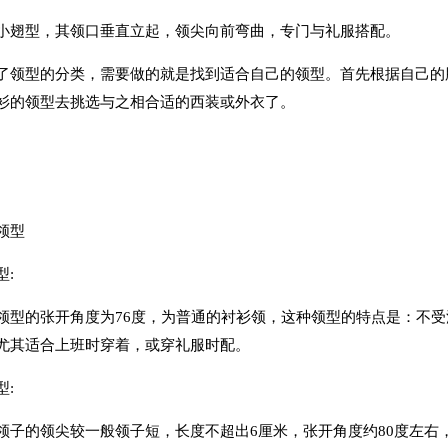
型，其领口垂直立起，领尖向前弯曲，专门与礼服搭配。
型的分类，需要做的就是找到适合自己的领型。首先根据自己的脸
衫的领型去挑选与之相合适的西装或外衣了。
领型
:
的张开角度为76度，为普通的衬衫领，这种领型的特点是：不受流
尤其适合上班时穿着，或穿礼服时配。
:
的领尖较一般领子短，长度不超出6厘米，张开角度约80度左右