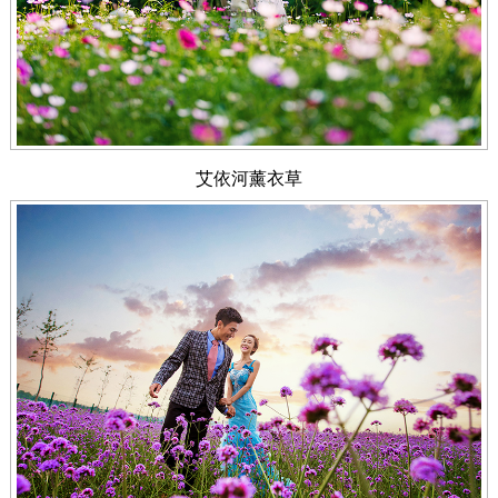
艾依河薰衣草