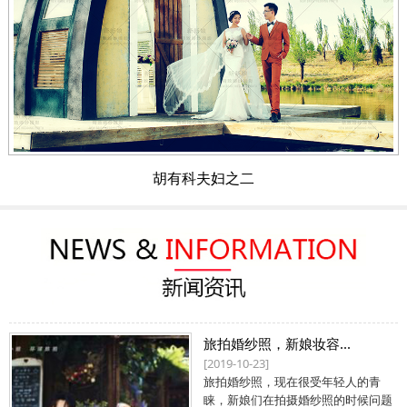
胡有科夫妇之二
旅拍婚纱照，新娘妆容...
[2019-10-23]
旅拍婚纱照，现在很受年轻人的青
睐，新娘们在拍摄婚纱照的时候问题