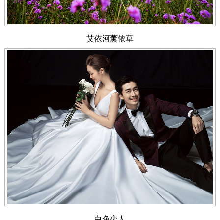
艾依河薰依草
白色恋人