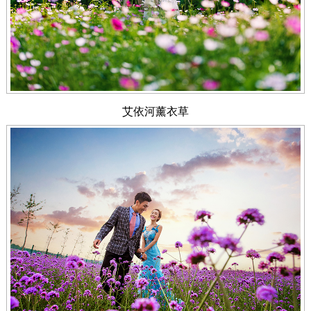
艾依河薰衣草