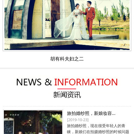
胡有科夫妇之二
旅拍婚纱照，新娘妆容...
[2019-10-23]
旅拍婚纱照，现在很受年轻人的青
睐，新娘们在拍摄婚纱照的时候问题