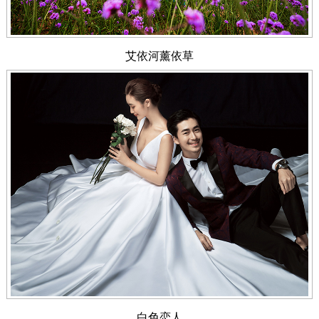
艾依河薰依草
白色恋人