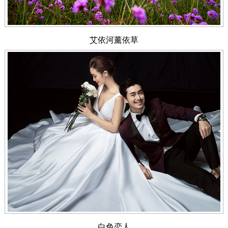
艾依河薰依草
白色恋人