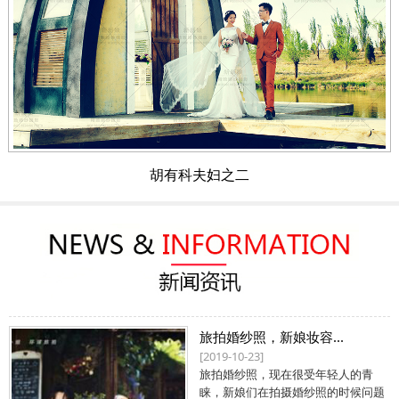
胡有科夫妇之二
旅拍婚纱照，新娘妆容...
[2019-10-23]
旅拍婚纱照，现在很受年轻人的青
睐，新娘们在拍摄婚纱照的时候问题