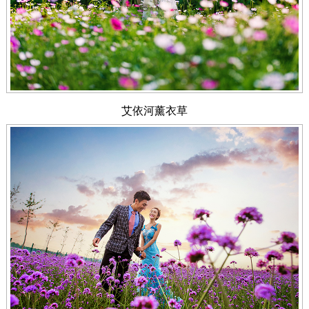
艾依河薰衣草