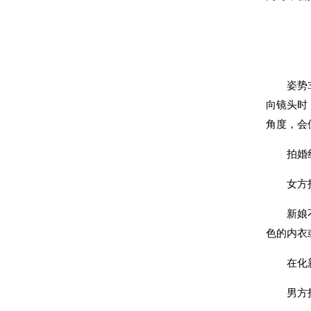
姿势3：
向镜头时
角度，会
拍婚纱
女方拍
新娘不要
色的内衣
在化新娘
男方拍