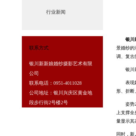
行业新闻
银川
联系方式
景婚纱的
调、复古
银川新新娘婚纱摄影艺术有限
银川最
公司
表现好手
联系电话：0951-4011028
形、折断
公司地址：银川兴庆区黄金地
段步行街2号楼2号
姿势2：
上支撑全
量显示其
同时，新