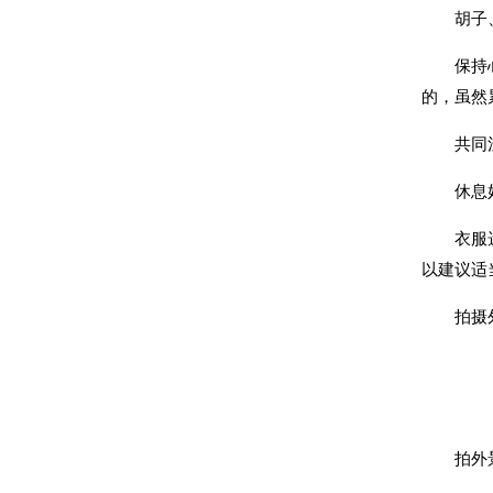
胡子、头
保持心态
的，虽然
共同注
休息好，
衣服选择
以建议适
拍摄外景
拍外景