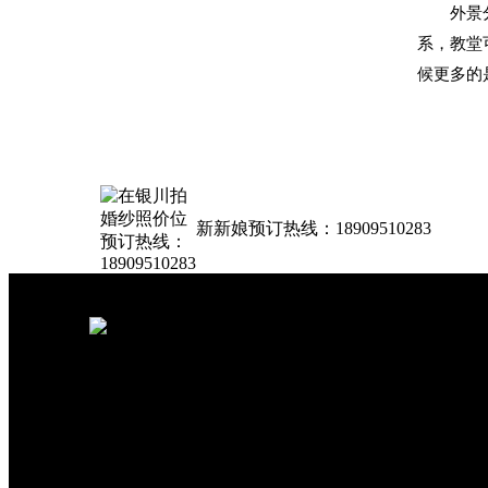
外景分很
系，教堂
候更多的
新新娘预订热线：18909510283
友情链接：