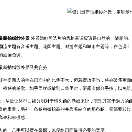
最新拍婚纱外景
,外景婚纱照选片的风格基调应该是自然的、随意的
潮流主题有音乐主题、花园主题、郊游主题和城市主题等，在色调上
的油画色调。
新拍婚纱外景经典姿势
姿新人的手在画面中的比例不大，但若摆放不当，将会破坏画面的
、残缺的感觉。如手叉腰或放到口袋里时，要露出部分手指，以免给
尽量让体型曲线分明对于镜头前的新娘来说，表现其富于魅力的曲
身的重量，另外一条腿稍微抬高些并靠着站立的那条腿，臂部要转过
高耸和丰硕感
人的一只手可以摆在臀部，以便给画面提供必要的宽度。